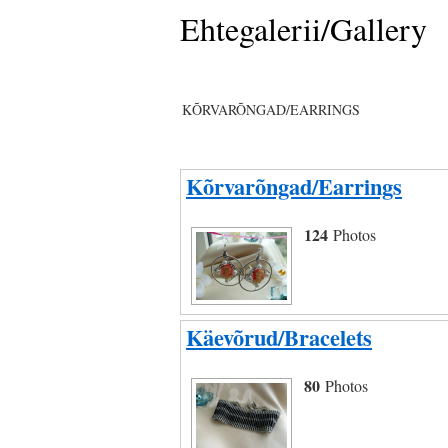
Ehtegalerii/Gallery
KÕRVARÕNGAD/EARRINGS
Kõrvarõngad/Earrings
124
Photos
Käevõrud/Bracelets
80
Photos