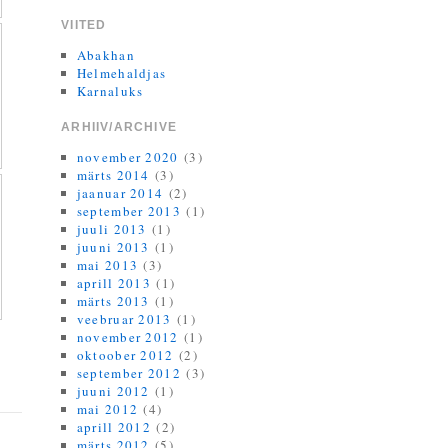
VIITED
Abakhan
Helmehaldjas
Karnaluks
ARHIIV/ARCHIVE
november 2020
(3)
märts 2014
(3)
jaanuar 2014
(2)
september 2013
(1)
juuli 2013
(1)
juuni 2013
(1)
mai 2013
(3)
aprill 2013
(1)
märts 2013
(1)
veebruar 2013
(1)
november 2012
(1)
oktoober 2012
(2)
september 2012
(3)
juuni 2012
(1)
mai 2012
(4)
aprill 2012
(2)
märts 2012
(5)