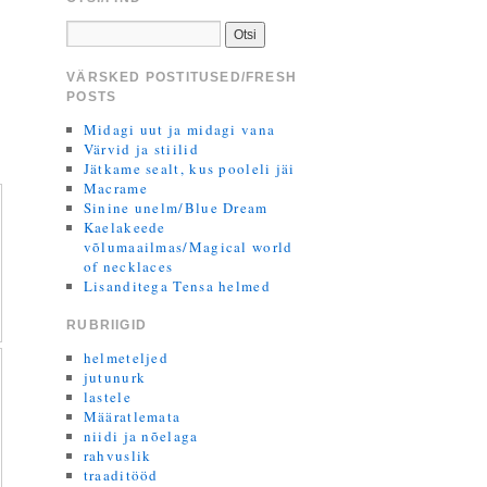
VÄRSKED POSTITUSED/FRESH
POSTS
Midagi uut ja midagi vana
Värvid ja stiilid
Jätkame sealt, kus pooleli jäi
Macrame
Sinine unelm/Blue Dream
Kaelakeede
võlumaailmas/Magical world
of necklaces
Lisanditega Tensa helmed
RUBRIIGID
helmeteljed
jutunurk
lastele
Määratlemata
niidi ja nõelaga
rahvuslik
traaditööd