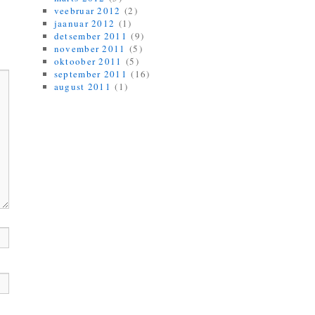
veebruar 2012
(2)
jaanuar 2012
(1)
detsember 2011
(9)
november 2011
(5)
oktoober 2011
(5)
september 2011
(16)
august 2011
(1)