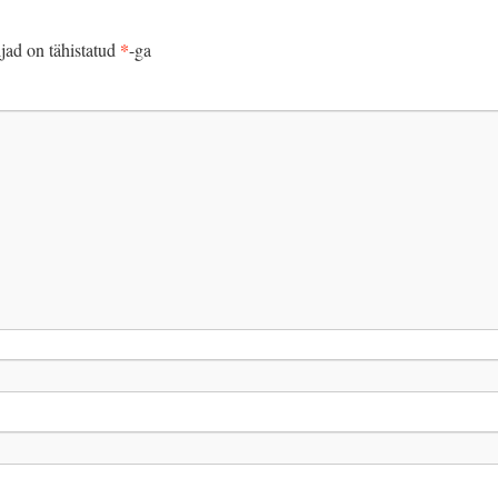
*
jad on tähistatud
-ga